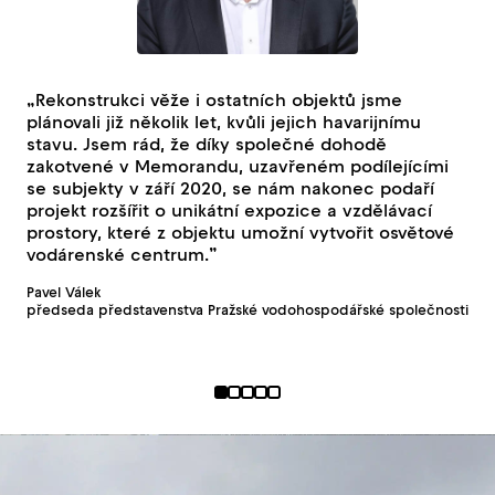
„Rekonstrukci věže i ostatních objektů jsme
„J
plánovali již několik let, kvůli jejich havarijnímu
pro
stavu. Jsem rád, že díky společné dohodě
blí
zakotvené v Memorandu, uzavřeném podílejícími
vo
se subjekty v září 2020, se nám nakonec podaří
s 
projekt rozšířit o unikátní expozice a vzdělávací
Pet
prostory, které z objektu umožní vytvořit osvětové
gen
vodárenské centrum.”
Pavel Válek
předseda představenstva Pražské vodohospodářské společnosti