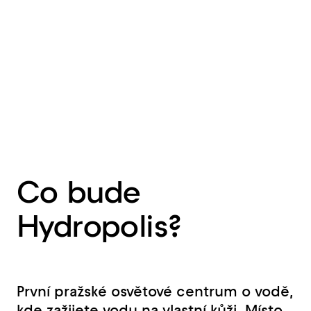
Co bude
Hydropolis?
První pražské osvětové centrum o vodě,
kde zažijete vodu na vlastní kůži. Místo,