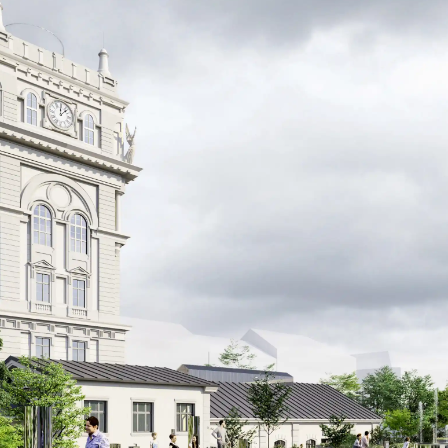
Kontakt na
vedení stavby
Napište nám na info@hydropolis.cz,
a my vám co nejrychleji odpovíme.
Jméno a příjmení *
E-mail *
Telefon